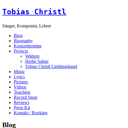
Tobias Christl
Sänger, Komponist, Lehrer
Blog
Biography
Konzerttermine
Projects
Wildern
Herbe Sahne
Tobias Christl Lieblingsband
Music
Lyrics
Pictures
Videos
Teaching
Record Store
Reviews
Press Kit
Kontakt / Booking
Blog